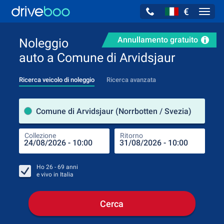
€
Navig
Annullamento gratuito
Noleggio
auto a Comune di Arvidsjaur
Ricerca veicolo di noleggio
Ricerca avanzata
Luog
Comune di Arvidsjaur (Norrbotten / Svezia)
Collezione
Ritorno
Luog
Coll
Ho
26 - 69
anni
e vivo in
Italia
Cerca