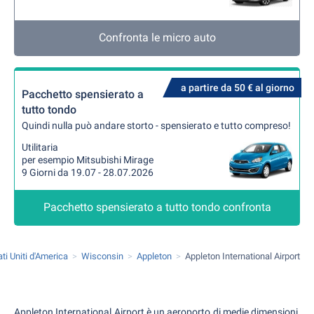
Confronta le micro auto
a partire da 50 € al giorno
Pacchetto spensierato a
tutto tondo
Quindi nulla può andare storto - spensierato e tutto compreso!
Utilitaria
per esempio Mitsubishi Mirage
9 Giorni da 19.07 - 28.07.2026
Pacchetto spensierato a tutto tondo confronta
ati Uniti d'America
Wisconsin
Appleton
Appleton International Airport
Appleton International Airport è un aeroporto di medie dimensioni,