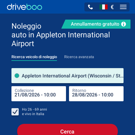
€
Navig
Annullamento gratuito
Noleggio
auto in Appleton International
Airport
Ricerca veicolo di noleggio
Ricerca avanzata
Luog
Appleton International Airport (Wisconsin / Stati Uniti d'America)
Collezione
Ritorno
Luog
Coll
Ho
26 - 69
anni
e vivo in
Italia
Cerca