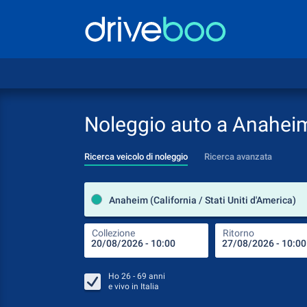
Noleggio auto a Anahei
Ricerca veicolo di noleggio
Ricerca avanzata
Anaheim (California / Stati Uniti d'America)
Collezione
Ritorno
Ho
26 - 69
anni
e vivo in
Italia