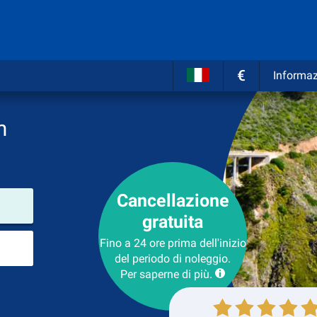
€
Informaz
m
Cancellazione
Luogo del noleggio
gratuita
Luogo di ritorno
Fino a 24 ore prima dell'inizio
del periodo di noleggio.
Per saperne di più.
Collezione
Ritorno