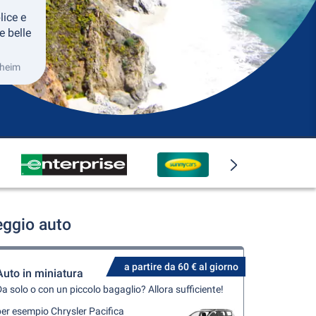
lice e
e belle
aheim
eggio auto
a partire da 60 € al giorno
Auto in miniatura
a solo o con un piccolo bagaglio? Allora sufficiente!
er esempio Chrysler Pacifica