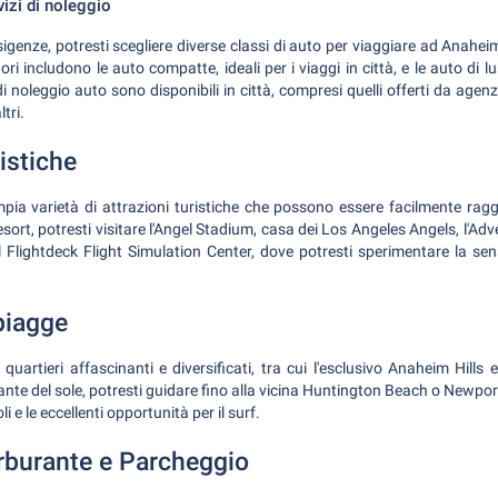
vizi di noleggio
igenze, potresti scegliere diverse classi di auto per viaggiare ad Anaheim
tori includono le auto compatte, ideali per i viaggi in città, e le auto di 
i noleggio auto sono disponibili in città, compresi quelli offerti da agen
tri.
ristiche
ia varietà di attrazioni turistiche che possono essere facilmente raggi
rt, potresti visitare l'Angel Stadium, casa dei Los Angeles Angels, l'Adv
il Flightdeck Flight Simulation Center, dove potresti sperimentare la sen
piagge
quartieri affascinanti e diversificati, tra cui l'esclusivo Anaheim Hills e
ante del sole, potresti guidare fino alla vicina Huntington Beach o Newpo
i e le eccellenti opportunità per il surf.
arburante e Parcheggio