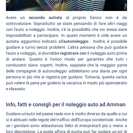
Avere un
secondo autista
al proprio fianco non è da
sottovalutare. Soprattutto se state pensando di fare altri viaggi
con l'auto a noleggio. Inoltre, c'è la possibilità che voi stessi siate
impossibilitati a partecipare. In questi momenti è utile avere un
autista aggiuntivo indicato all'
autonoleggio
. Inoltre, è possibile
guidare a turno senza problemi. L'altra persona che può guidare
l'auto a noleggio, si dovrebbe
registrare con
il noleggio auto prima
di andare. Questo è l'unico modo per garantire che tutti i
conducenti siano coperti. Inoltre, sappiate che la maggior parte
delle compagnie di autonoleggio addebitano una diaria per ogni
persona in più che si registra per guidare. Tuttavia, questa carica
può valere la pena per godersi la vacanza in modo più spensierato
e rilassato.
Info, fatti e consigli per il noleggio auto ad Amman
Guidare un'auto nel paese reale non è molto diverso da quello a cui
si è abituati nelle regole del traffico dell'Europa occidentale. Anche
se i giordani sono abbastanza felici di interpretarli più o meno a
loro discrezione. La guida all'ora di punta può far sudare un po' di