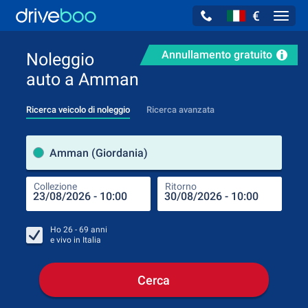
€
Navig
Annullamento gratuito
Noleggio
auto a Amman
Ricerca veicolo di noleggio
Ricerca avanzata
Luog
Amman (Giordania)
Collezione
Ritorno
Luog
Coll
Ho
26 - 69
anni
e vivo in
Italia
Cerca