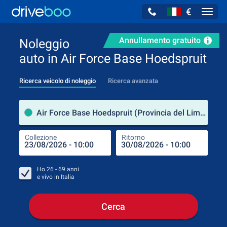
€
Navig
Annullamento gratuito
Noleggio
auto in Air Force Base Hoedspruit
Ricerca veicolo di noleggio
Ricerca avanzata
Luog
Air Force Base Hoedspruit (Provincia del Limpopo / Sudafrica)
Collezione
Ritorno
Luog
Coll
Ho
26 - 69
anni
e vivo in
Italia
Cerca