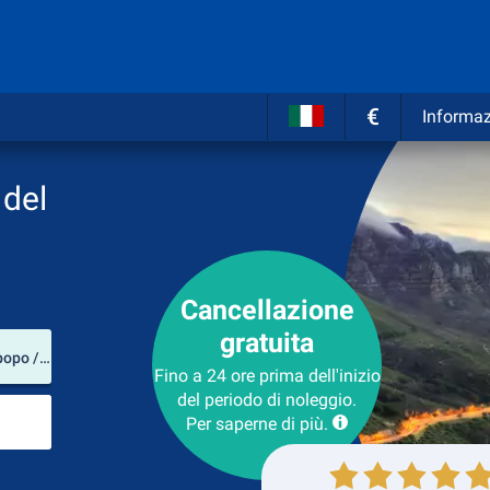
€
Informaz
 del
Cancellazione
gratuita
Luogo del noleggio
Air Force Base Hoedspruit (Provincia del Limpopo / Sudafrica)
Fino a 24 ore prima dell'inizio
del periodo di noleggio.
Luogo di ritorno
Per saperne di più.
Collezione
Ritorno