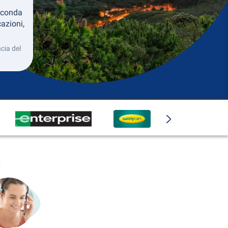
econda
azioni,
cia del
o