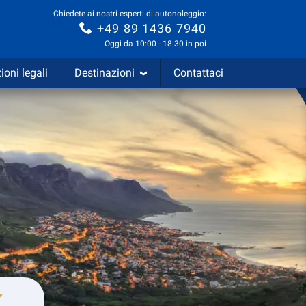
Chiedete ai nostri esperti di autonoleggio:
+49 89 1436 7940
Oggi da 10:00 - 18:30 in poi
ioni legali
Destinazioni
Contattaci