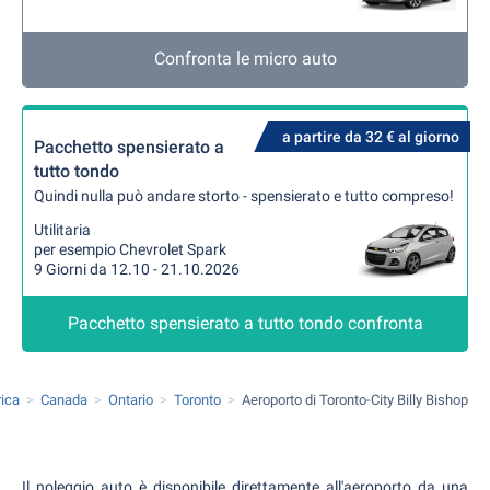
Confronta le micro auto
a partire da 32 € al giorno
Pacchetto spensierato a
tutto tondo
Quindi nulla può andare storto - spensierato e tutto compreso!
Utilitaria
per esempio Chevrolet Spark
9 Giorni da 12.10 - 21.10.2026
Pacchetto spensierato a tutto tondo confronta
ica
Canada
Ontario
Toronto
Aeroporto di Toronto-City Billy Bishop
Il noleggio auto è disponibile direttamente all'aeroporto da una