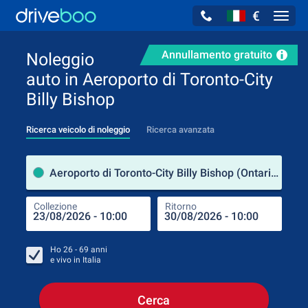
€
Navig
Annullamento gratuito
Noleggio
auto in Aeroporto di Toronto-City
Billy Bishop
Ricerca veicolo di noleggio
Ricerca avanzata
Luog
Aeroporto di Toronto-City Billy Bishop (Ontario / Canada)
Collezione
Ritorno
Luog
Coll
Ho
26 - 69
anni
e vivo in
Italia
Cerca