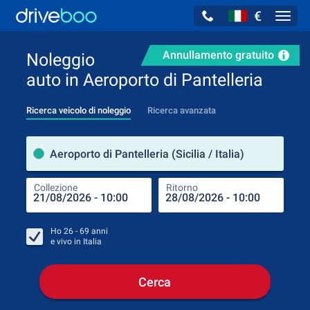
€
Navig
Annullamento gratuito
Noleggio
auto in Aeroporto di Pantelleria
Ricerca veicolo di noleggio
Ricerca avanzata
Luog
Aeroporto di Pantelleria (Sicilia / Italia)
Collezione
Ritorno
Luog
Coll
Ho
26 - 69
anni
e vivo in
Italia
Cerca