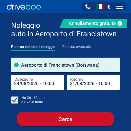
€
Navig
Annullamento gratuito
Noleggio
auto in Aeroporto di Francistown
Ricerca veicolo di noleggio
Ricerca avanzata
Luog
Aeroporto di Francistown (Botswana)
Collezione
Ritorno
Luog
Coll
Ho
26 - 69
anni
e vivo in
Italia
Cerca