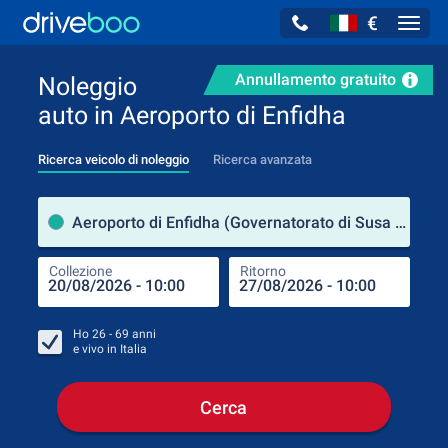
€
Navig
Annullamento gratuito
Noleggio
auto in Aeroporto di Enfidha
Ricerca veicolo di noleggio
Ricerca avanzata
Luog
Aeroporto di Enfidha (Governatorato di Susa / Tunisia)
Collezione
Ritorno
Luog
Coll
Ho
26 - 69
anni
e vivo in
Italia
Cerca