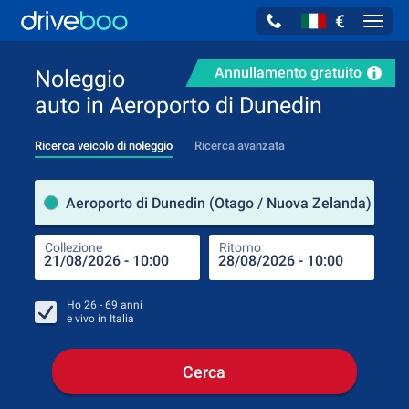
€
Navig
Annullamento gratuito
Noleggio
auto in Aeroporto di Dunedin
Ricerca veicolo di noleggio
Ricerca avanzata
Luog
Aeroporto di Dunedin (Otago / Nuova Zelanda)
Collezione
Ritorno
Luog
Coll
Ho
26 - 69
anni
e vivo in
Italia
Cerca