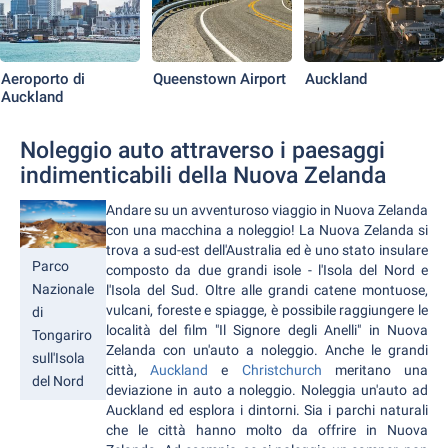
Aeroporto di
Queenstown Airport
Auckland
Auckland
Noleggio auto attraverso i paesaggi
indimenticabili della Nuova Zelanda
Andare su un avventuroso viaggio in Nuova Zelanda
con una macchina a noleggio! La Nuova Zelanda si
trova a sud-est dell'Australia ed è uno stato insulare
Parco
composto da due grandi isole - l'Isola del Nord e
Nazionale
l'Isola del Sud. Oltre alle grandi catene montuose,
vulcani, foreste e spiagge, è possibile raggiungere le
di
località del film "Il Signore degli Anelli" in Nuova
Tongariro
Zelanda con un'auto a noleggio. Anche le grandi
sull'Isola
città,
Auckland
e
Christchurch
meritano una
del Nord
deviazione in auto a noleggio. Noleggia un'auto ad
Auckland ed esplora i dintorni. Sia i parchi naturali
che le città hanno molto da offrire in Nuova