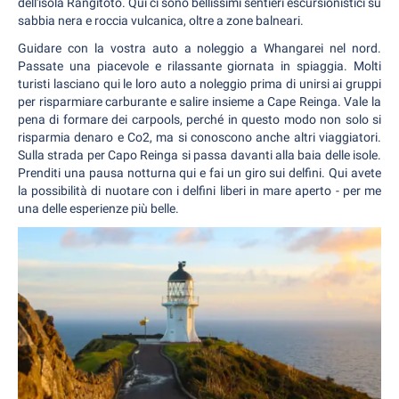
dell'isola Rangitoto. Qui ci sono bellissimi sentieri escursionistici su
sabbia nera e roccia vulcanica, oltre a zone balneari.
Guidare con la vostra auto a noleggio a Whangarei nel nord.
Passate una piacevole e rilassante giornata in spiaggia. Molti
turisti lasciano qui le loro auto a noleggio prima di unirsi ai gruppi
per risparmiare carburante e salire insieme a Cape Reinga. Vale la
pena di formare dei carpools, perché in questo modo non solo si
risparmia denaro e Co2, ma si conoscono anche altri viaggiatori.
Sulla strada per Capo Reinga si passa davanti alla baia delle isole.
Prenditi una pausa notturna qui e fai un giro sui delfini. Qui avete
la possibilità di nuotare con i delfini liberi in mare aperto - per me
una delle esperienze più belle.