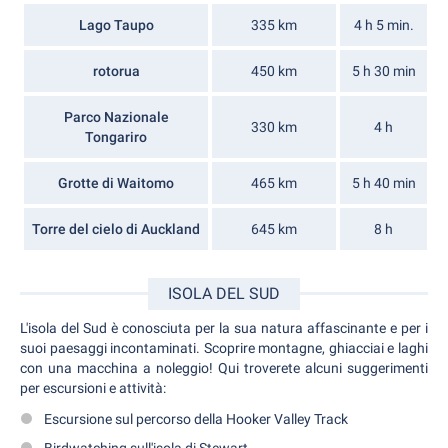
Lago Taupo
335 km
4 h 5 min.
rotorua
450 km
5 h 30 min
Parco Nazionale
330 km
4 h
Tongariro
Grotte di Waitomo
465 km
5 h 40 min
Torre del cielo di Auckland
645 km
8 h
ISOLA DEL SUD
L'isola del Sud è conosciuta per la sua natura affascinante e per i
suoi paesaggi incontaminati. Scoprire montagne, ghiacciai e laghi
con una macchina a noleggio! Qui troverete alcuni suggerimenti
per escursioni e attività:
Escursione sul percorso della Hooker Valley Track