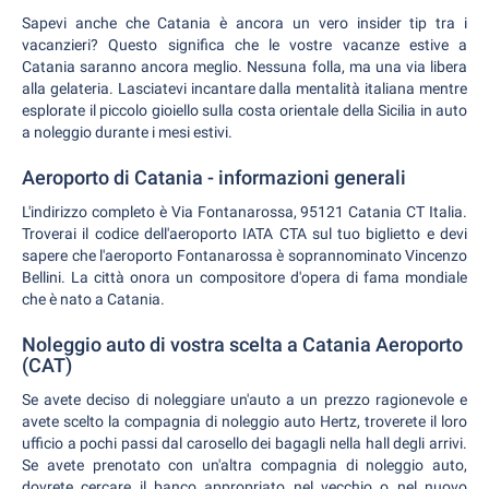
Sapevi anche che Catania è ancora un vero insider tip tra i
vacanzieri? Questo significa che le vostre vacanze estive a
Catania saranno ancora meglio. Nessuna folla, ma una via libera
alla gelateria. Lasciatevi incantare dalla mentalità italiana mentre
esplorate il piccolo gioiello sulla costa orientale della Sicilia in auto
a noleggio durante i mesi estivi.
Aeroporto di Catania - informazioni generali
L'indirizzo completo è Via Fontanarossa, 95121 Catania CT Italia.
Troverai il codice dell'aeroporto IATA CTA sul tuo biglietto e devi
sapere che l'aeroporto Fontanarossa è soprannominato Vincenzo
Bellini. La città onora un compositore d'opera di fama mondiale
che è nato a Catania.
Noleggio auto di vostra scelta a Catania Aeroporto
(CAT)
Se avete deciso di noleggiare un'auto a un prezzo ragionevole e
avete scelto la compagnia di noleggio auto Hertz, troverete il loro
ufficio a pochi passi dal carosello dei bagagli nella hall degli arrivi.
Se avete prenotato con un'altra compagnia di noleggio auto,
dovrete cercare il banco appropriato nel vecchio o nel nuovo