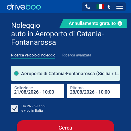
€
Navig
Annullamento gratuito
Noleggio
auto in Aeroporto di Catania-
Fontanarossa
Ricerca veicolo di noleggio
Ricerca avanzata
Luog
Aeroporto di Catania-Fontanarossa (Sicilia / Italia)
Collezione
Ritorno
Luog
Coll
Ho
26 - 69
anni
e vivo in
Italia
Cerca