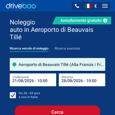
€
Navig
Annullamento gratuito
Noleggio
auto in Aeroporto di Beauvais
Tillé
Ricerca veicolo di noleggio
Ricerca avanzata
Luog
Aeroporto di Beauvais Tillé (Alta Francia / Francia)
Collezione
Ritorno
Luog
Coll
Ho
26 - 69
anni
e vivo in
Italia
Cerca