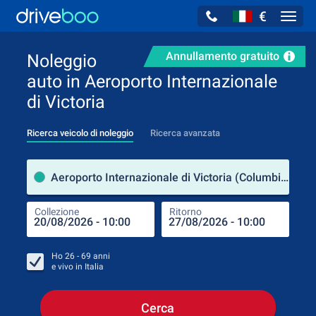
€
Navig
Annullamento gratuito
Noleggio
auto in Aeroporto Internazionale
di Victoria
Ricerca veicolo di noleggio
Ricerca avanzata
Luog
Aeroporto Internazionale di Victoria (Columbia Britannica / Canada)
Collezione
Ritorno
Luog
Coll
Ho
26 - 69
anni
e vivo in
Italia
Cerca