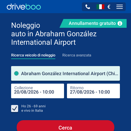
€
Navig
Annullamento gratuito
Noleggio
auto in Abraham González
International Airport
Ricerca veicolo di noleggio
Ricerca avanzata
Luog
Abraham González International Airport (Chihuahua / Stati Uniti d'America)
Collezione
Ritorno
Luog
Coll
Ho
26 - 69
anni
e vivo in
Italia
Cerca