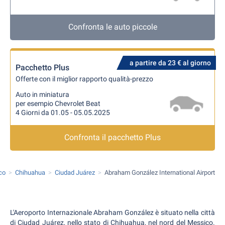
Confronta le auto piccole
a partire da 23 € al giorno
Pacchetto Plus
Offerte con il miglior rapporto qualità-prezzo
Auto in miniatura
per esempio Chevrolet Beat
4 Giorni da 01.05 - 05.05.2025
Confronta il pacchetto Plus
co
Chihuahua
Ciudad Juárez
Abraham González International Airport
L'Aeroporto Internazionale Abraham González è situato nella città
di Ciudad Juárez, nello stato di Chihuahua, nel nord del Messico.