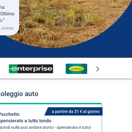
 ha
 Ottimo
o.”
d Juárez
noleggio auto
a partire da 31 € al giorno
Pacchetto
spensierato a tutto tondo
uindi nulla può andare storto - spensierato e tutto