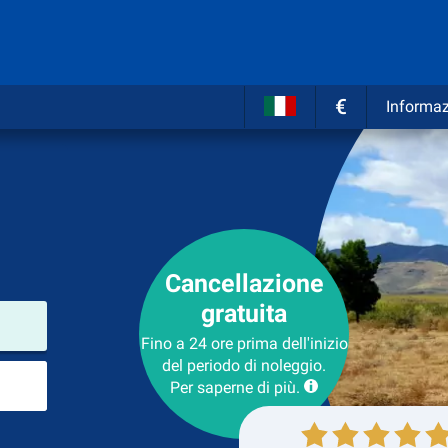
€
Informaz
Cancellazione
gratuita
Luogo del noleggio
Fino a 24 ore prima dell'inizio
del periodo di noleggio.
Luogo di ritorno
Per saperne di più.
Collezione
Ritorno