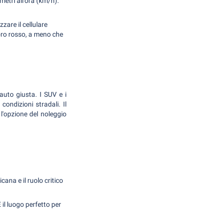
ometri all'ora (km/h).
zzare il cellulare
foro rosso, a meno che
auto giusta. I SUV e i
condizioni stradali. Il
 l'opzione del noleggio
cana e il ruolo critico
 il luogo perfetto per