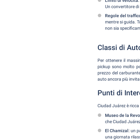
Limiti di velocità:
Un convertitore di
Regole del traffic
mentre si guida. Tu
non sia specificam
Classi di Aut
Per ottenere il massi
pickup sono molto popo
prezzo del carburante 
auto ancora più invita
Punti di Inte
Ciudad Juárez è ricca 
Museo de la Revo
che Ciudad Juárez
El Chamizal:
un pa
una giornata rilas