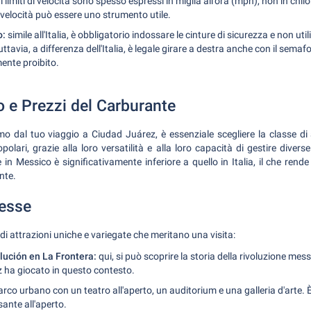
i limiti di velocità sono spesso espressi in miglia all'ora (mph), non in chil
 velocità può essere uno strumento utile.
o:
simile all'Italia, è obbligatorio indossare le cinture di sicurezza e non utili
ttavia, a differenza dell'Italia, è legale girare a destra anche con il sema
ente proibito.
o e Prezzi del Carburante
mo dal tuo viaggio a Ciudad Juárez, è essenziale scegliere la classe di 
lari, grazie alla loro versatilità e alla loro capacità di gestire diverse 
in Messico è significativamente inferiore a quello in Italia, il che rende
nte.
resse
di attrazioni uniche e variegate che meritano una visita:
lución en La Frontera:
qui, si può scoprire la storia della rivoluzione messi
 ha giocato in questo contesto.
rco urbano con un teatro all'aperto, un auditorium e una galleria d'arte. È
sante all'aperto.