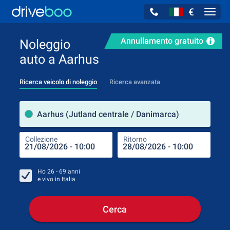
€
Navig
Annullamento gratuito
Noleggio
auto a Aarhus
Ricerca veicolo di noleggio
Ricerca avanzata
Luog
Aarhus (Jutland centrale / Danimarca)
Collezione
Ritorno
Luog
Coll
Ho
26 - 69
anni
e vivo in
Italia
Cerca