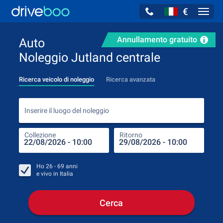
€
Navig
Annullamento gratuito
Auto
Noleggio Jutland centrale
Ricerca veicolo di noleggio
Ricerca avanzata
Inse
Inserire il luogo del noleggio
Collezione
Ritorno
Luog
Coll
Ho
26 - 69
anni
e vivo in
Italia
Cerca