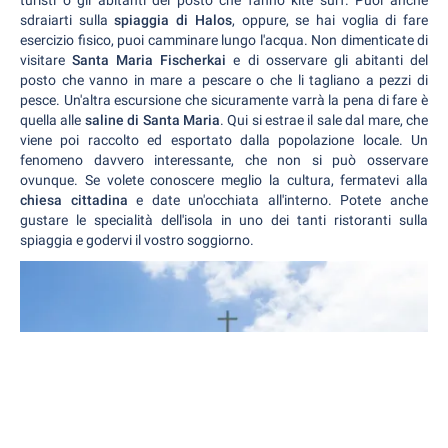
turisti o gli abitanti del posto che fanno kite surf. Puoi anche
sdraiarti sulla
spiaggia di Halos
, oppure, se hai voglia di fare
esercizio fisico, puoi camminare lungo l'acqua. Non dimenticate di
visitare
Santa Maria Fischerkai
e di osservare gli abitanti del
posto che vanno in mare a pescare o che li tagliano a pezzi di
pesce. Un'altra escursione che sicuramente varrà la pena di fare è
quella alle
saline di Santa Maria
. Qui si estrae il sale dal mare, che
viene poi raccolto ed esportato dalla popolazione locale. Un
fenomeno davvero interessante, che non si può osservare
ovunque. Se volete conoscere meglio la cultura, fermatevi alla
chiesa cittadina
e date un'occhiata all'interno. Potete anche
gustare le specialità dell'isola in uno dei tanti ristoranti sulla
spiaggia e godervi il vostro soggiorno.