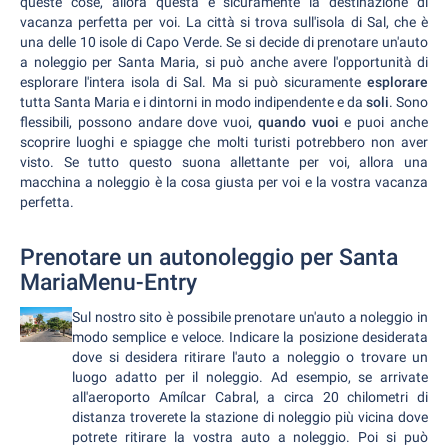
queste cose, allora questa è sicuramente la destinazione di
vacanza perfetta per voi. La città si trova sull'isola di Sal, che è
una delle 10 isole di Capo Verde. Se si decide di prenotare un'auto
a noleggio per Santa Maria, si può anche avere l'opportunità di
esplorare l'intera isola di Sal. Ma si può sicuramente
esplorare
tutta Santa Maria e i dintorni in modo indipendente e da
soli
. Sono
flessibili, possono andare dove vuoi,
quando vuoi
e puoi anche
scoprire luoghi e spiagge che molti turisti potrebbero non aver
visto. Se tutto questo suona allettante per voi, allora una
macchina a noleggio è la cosa giusta per voi e la vostra vacanza
perfetta.
Prenotare un autonoleggio per Santa
MariaMenu-Entry
Sul nostro sito è possibile prenotare un'auto a noleggio in
modo semplice e veloce. Indicare la posizione desiderata
dove si desidera ritirare l'auto a noleggio o trovare un
luogo adatto per il noleggio. Ad esempio, se arrivate
all'aeroporto Amílcar Cabral, a circa 20 chilometri di
distanza troverete la stazione di noleggio più vicina dove
potrete ritirare la vostra auto a noleggio. Poi si può