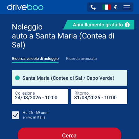
€
Navig
Annullamento gratuito
Noleggio
auto a Santa Maria (Contea di
Sal)
Ricerca veicolo di noleggio
Ricerca avanzata
Luog
Santa Maria (Contea di Sal / Capo Verde)
Collezione
Ritorno
Luog
Coll
Ho
26 - 69
anni
e vivo in
Italia
Cerca