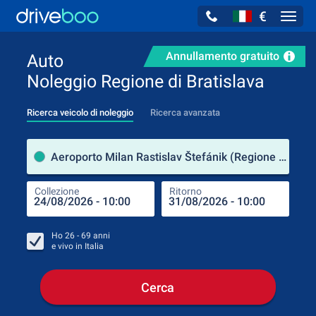
€
Navig
Annullamento gratuito
Auto
Noleggio Regione di Bratislava
Ricerca veicolo di noleggio
Ricerca avanzata
Luog
Aeroporto Milan Rastislav Štefánik (Regione di Bratislava / Slovacchia)
Collezione
Ritorno
Luog
Coll
Ho
26 - 69
anni
e vivo in
Italia
Cerca