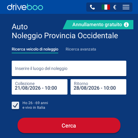
€
Navig
Annullamento gratuito
Auto
Noleggio Provincia Occidentale
Ricerca veicolo di noleggio
Ricerca avanzata
Inse
Inserire il luogo del noleggio
Collezione
Ritorno
Luog
Coll
Ho
26 - 69
anni
e vivo in
Italia
Cerca