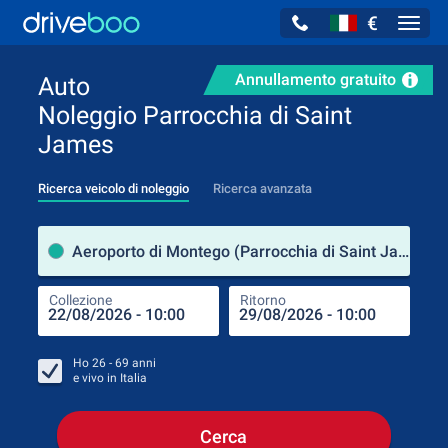
€
Navig
Annullamento gratuito
Auto
Noleggio Parrocchia di Saint
James
Ricerca veicolo di noleggio
Ricerca avanzata
Luog
Aeroporto di Montego (Parrocchia di Saint James / Giamaica)
Collezione
Ritorno
Luog
Coll
Ho
26 - 69
anni
e vivo in
Italia
Cerca