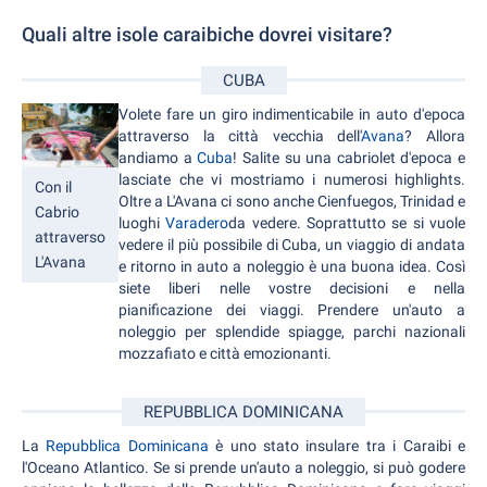
Quali altre isole caraibiche dovrei visitare?
CUBA
Volete fare un giro indimenticabile in auto d'epoca
attraverso la città vecchia dell'
Avana
? Allora
andiamo a
Cuba
! Salite su una cabriolet d'epoca e
lasciate che vi mostriamo i numerosi highlights.
Con il
Oltre a L'Avana ci sono anche Cienfuegos, Trinidad e
Cabrio
luoghi
Varadero
da vedere. Soprattutto se si vuole
attraverso
vedere il più possibile di Cuba, un viaggio di andata
L'Avana
e ritorno in auto a noleggio è una buona idea. Così
siete liberi nelle vostre decisioni e nella
pianificazione dei viaggi. Prendere un'auto a
noleggio per splendide spiagge, parchi nazionali
mozzafiato e città emozionanti.
REPUBBLICA DOMINICANA
La
Repubblica Dominicana
è uno stato insulare tra i Caraibi e
l'Oceano Atlantico. Se si prende un'auto a noleggio, si può godere