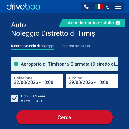
€
Navig
Annullamento gratuito
Auto
Noleggio Distretto di Timiș
Ricerca veicolo di noleggio
Ricerca avanzata
Luog
Aeroporto di Timișoara-Giarmata (Distretto di Timiș / Romania)
Collezione
Ritorno
Luog
Coll
Ho
26 - 69
anni
e vivo in
Italia
Cerca