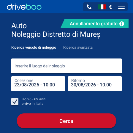
€
Navig
Annullamento gratuito
Auto
Noleggio Distretto di Mureș
Ricerca veicolo di noleggio
Ricerca avanzata
Inse
Inserire il luogo del noleggio
Collezione
Ritorno
Luog
Coll
Ho
26 - 69
anni
e vivo in
Italia
Cerca