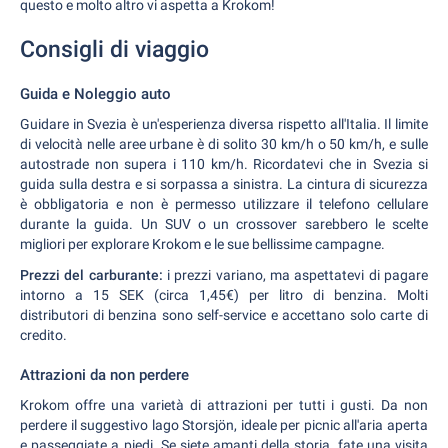
questo e molto altro vi aspetta a Krokom!
Consigli di viaggio
Guida e Noleggio auto
Guidare in Svezia è un'esperienza diversa rispetto all'Italia. Il limite
di velocità nelle aree urbane è di solito 30 km/h o 50 km/h, e sulle
autostrade non supera i 110 km/h. Ricordatevi che in Svezia si
guida sulla destra e si sorpassa a sinistra. La cintura di sicurezza
è obbligatoria e non è permesso utilizzare il telefono cellulare
durante la guida. Un SUV o un crossover sarebbero le scelte
migliori per explorare Krokom e le sue bellissime campagne.
Prezzi del carburante:
i prezzi variano, ma aspettatevi di pagare
intorno a 15 SEK (circa 1,45€) per litro di benzina. Molti
distributori di benzina sono self-service e accettano solo carte di
credito.
Attrazioni da non perdere
Krokom offre una varietà di attrazioni per tutti i gusti. Da non
perdere il suggestivo lago Storsjön, ideale per picnic all'aria aperta
e passeggiate a piedi. Se siete amanti della storia, fate una visita