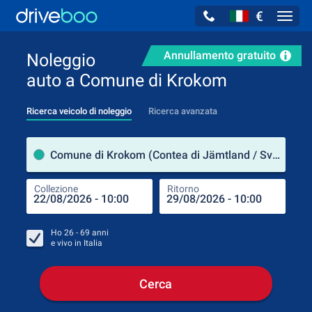
€
Navig
Annullamento gratuito
Noleggio
auto a Comune di Krokom
Ricerca veicolo di noleggio
Ricerca avanzata
Luog
Comune di Krokom (Contea di Jämtland / Svezia)
Collezione
Ritorno
Luog
Coll
Ho
26 - 69
anni
e vivo in
Italia
Cerca