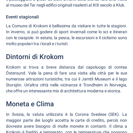
al museo del Tar negli edifici originali risalenti al XIX secolo a Kluk.
Eventi stagionali
La Comune di Krokom è bellissima da visitare in tutte le stagioni.
In inverno, si può godere di sport invernali come lo sci e itinerari
con le ciaspole. In estate, la pesca, le escursioni e il ciclismo sono
molto popolari tra i locali e i turisti.
Dintorni di Krokom
Krokom si trova a breve distanza dal capoluogo di contea
Östersund. Vale la pena di fare una visita alla città per le sue
numerose attrazioni turistiche, tra cui il Jamtli Museum e il lago
Storsjön. Un'altra città nelle vicinanze è Trondheim in Norvegia,
che offre un interessante mix di architettura moderna e storica.
Moneta e Clima
In Svezia, la valuta utilizzata è la Corona Svedese (SEK). La
maggior parte dei luoghi accetta le carte di credito, perciò non
dovreste avere bisogno di molte monete in contanti. Il clima a
Krokom è freddo e temperato, con le temperature che possono