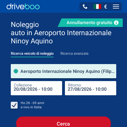
€
Navig
Annullamento gratuito
Noleggio
auto in Aeroporto Internazionale
Ninoy Aquino
Ricerca veicolo di noleggio
Ricerca avanzata
Luog
Aeroporto Internazionale Ninoy Aquino (Filippine)
Collezione
Ritorno
Luog
Coll
Ho
26 - 69
anni
e vivo in
Italia
Cerca