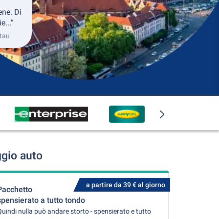
ene. Di
e...”
ttau
ggio auto
a partire da 39 € al giorno
Pacchetto
spensierato a tutto tondo
uindi nulla può andare storto - spensierato e tutto