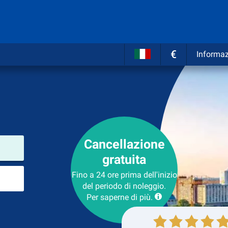
€
Informaz
Cancellazione
Luogo del noleggio
gratuita
Luogo di ritorno
Fino a 24 ore prima dell'inizio
del periodo di noleggio.
Per saperne di più.
Collezione
Ritorno