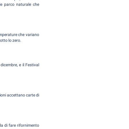
le parco naturale che
emperature che variano
otto lo zero.
icembre, e il Festival
ioni accettano carte di
da di fare rifornimento