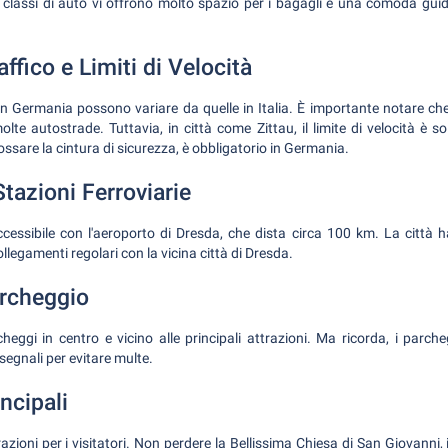
 classi di auto vi offrono molto spazio per i bagagli e una comoda guida
ffico e Limiti di Velocità
o in Germania possono variare da quelle in Italia. È importante notare ch
molte autostrade. Tuttavia, in città come Zittau, il limite di velocità è 
ssare la cintura di sicurezza, è obbligatorio in Germania.
tazioni Ferroviarie
ccessibile con l'aeroporto di Dresda, che dista circa 100 km. La città
ollegamenti regolari con la vicina città di Dresda.
archeggio
cheggi in centro e vicino alle principali attrazioni. Ma ricorda, i parc
segnali per evitare multe.
ncipali
azioni per i visitatori. Non perdere la Bellissima Chiesa di San Giovanni, i