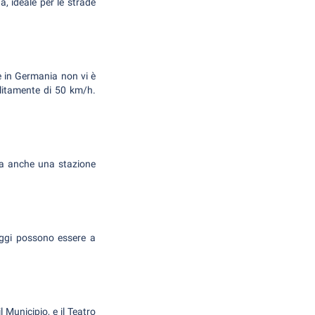
, ideale per le strade
e in Germania non vi è
solitamente di 50 km/h.
 ha anche una stazione
heggi possono essere a
l Municipio, e il Teatro