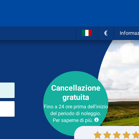
€
Informaz
Cancellazione
Luogo del noleggio
gratuita
Luogo di ritorno
Fino a 24 ore prima dell'inizio
del periodo di noleggio.
Per saperne di più.
Collezione
Ritorno