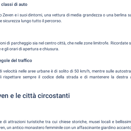
classi di auto
o Zeven e i suoi dintorni, una vettura di media grandezza o una berlina s
e sicurezza lungo tutto il percorso.
ni di parcheggio sia nel centro città, che nelle zone limitrofe. Ricordate 
e e gli orari di apertura e chiusura.
egole del traffico
 di velocità nelle aree urbane è di solito di 50 km/h, mentre sulle autostr
 rispettare sempre il codice della strada e di mantenere la destr
en e le città circostanti
di attrazioni turistiche tra cui chiese storiche, musei locali e bellissi
Zeven, un antico monastero femminile con un affascinante giardino accanto