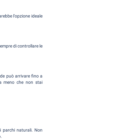
arebbe l'opzione ideale
sempre di controllare le
ade può arrivare fino a
a a meno che non stai
mi parchi naturali. Non
.