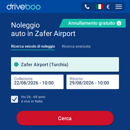
€
Navig
Annullamento gratuito
Noleggio
auto in Zafer Airport
Ricerca veicolo di noleggio
Ricerca avanzata
Luog
Zafer Airport (Turchia)
Collezione
Ritorno
Luog
Coll
Ho
26 - 69
anni
e vivo in
Italia
Cerca