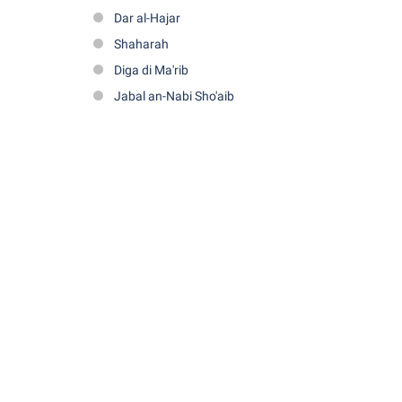
Dar al-Hajar
Shaharah
Diga di Ma'rib
Jabal an-Nabi Sho'aib