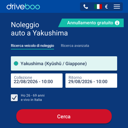
€
Navig
Annullamento gratuito
Noleggio
auto a Yakushima
Ricerca veicolo di noleggio
Ricerca avanzata
Luog
Yakushima (Kyūshū / Giappone)
Collezione
Ritorno
Luog
Coll
Ho
26 - 69
anni
e vivo in
Italia
Cerca