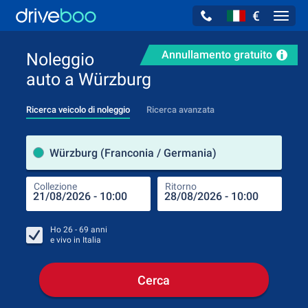
€
Navig
Annullamento gratuito
Noleggio
auto a Würzburg
Ricerca veicolo di noleggio
Ricerca avanzata
Luog
Würzburg (Franconia / Germania)
Collezione
Ritorno
Luog
Coll
Ho
26 - 69
anni
e vivo in
Italia
Cerca