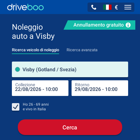
€
Navig
Annullamento gratuito
Noleggio
auto a Visby
Ricerca veicolo di noleggio
Ricerca avanzata
Luog
Visby (Gotland / Svezia)
Collezione
Ritorno
Luog
Coll
Ho
26 - 69
anni
e vivo in
Italia
Cerca