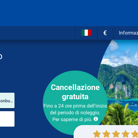
€
Informaz
o
Cancellazione
gratuita
Luogo del noleggio
U-Tapao International Airport (Provincia di Chonburi / Thailandia)
Fino a 24 ore prima dell'inizio
del periodo di noleggio.
Luogo di ritorno
Per saperne di più.
Collezione
Ritorno