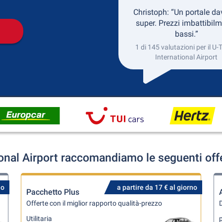
Christoph: “Un portale da
super. Prezzi imbattibil
bassi.”
1 di 145 valutazioni per il U
International Airport
ional Airport raccomandiamo le seguenti offe
no
a partire da 17 € al giorno
Pacchetto Plus
Offerte con il miglior rapporto qualità-prezzo
D
Utilitaria