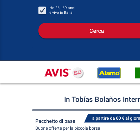
Ho
26 - 69
anni
e vivo in
Italia
Cerca
In Tobías Bolaños Inter
a partire da 60 € al gior
Pacchetto di base
Buone offerte per la piccola borsa