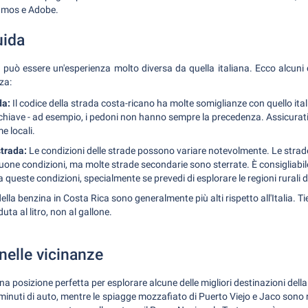
Vamos e Adobe.
uida
 può essere un'esperienza molto diversa da quella italiana. Ecco alcuni c
za:
da:
Il codice della strada costa-ricano ha molte somiglianze con quello ita
chiave - ad esempio, i pedoni non hanno sempre la precedenza. Assicurati 
e locali.
strada:
Le condizioni delle strade possono variare notevolmente. Le strade
uone condizioni, ma molte strade secondarie sono sterrate. È consigliabi
queste condizioni, specialmente se prevedi di esplorare le regioni rurali d
della benzina in Costa Rica sono generalmente più alti rispetto all'Italia. Ti
ta al litro, non al gallone.
nelle vicinanze
una posizione perfetta per esplorare alcune delle migliori destinazioni del
0 minuti di auto, mentre le spiagge mozzafiato di Puerto Viejo e Jaco sono 