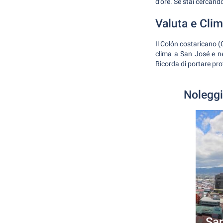
d'ore. Se stai cercand
Valuta e Cli
Il Colón costaricano (
clima a San José e ne
Ricorda di portare pro
Noleggi
Sa