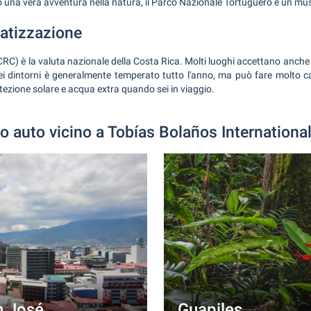
o una vera avventura nella natura, il Parco Nazionale Tortuguero è un must
matizzazione
CRC) è la valuta nazionale della Costa Rica. Molti luoghi accettano anche i
i dintorni è generalmente temperato tutto l'anno, ma può fare molto ca
tezione solare e acqua extra quando sei in viaggio.
o auto vicino a Tobías Bolaños International
n José
Guapiles