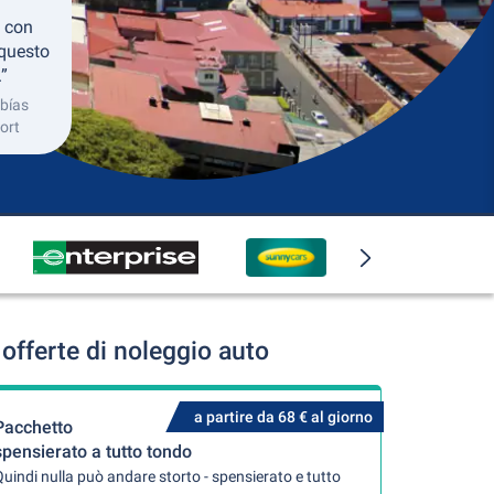
 con
 questo
.”
obías
ort
offerte di noleggio auto
a partire da 68 € al giorno
Pacchetto
spensierato a tutto tondo
uindi nulla può andare storto - spensierato e tutto