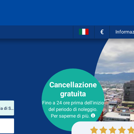
€
Informaz
Cancellazione
gratuita
Fino a 24 ore prima dell'inizio
Luogo del noleggio
Tobías Bolaños International Airport (Provincia di San José / Costarica)
del periodo di noleggio.
Per saperne di più.
Luogo di ritorno