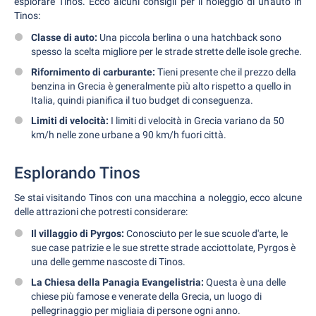
esplorare Tinos. Ecco alcuni consigli per il noleggio di un'auto in
Tinos:
Classe di auto:
Una piccola berlina o una hatchback sono
spesso la scelta migliore per le strade strette delle isole greche.
Rifornimento di carburante:
Tieni presente che il prezzo della
benzina in Grecia è generalmente più alto rispetto a quello in
Italia, quindi pianifica il tuo budget di conseguenza.
Limiti di velocità:
I limiti di velocità in Grecia variano da 50
km/h nelle zone urbane a 90 km/h fuori città.
Esplorando Tinos
Se stai visitando Tinos con una macchina a noleggio, ecco alcune
delle attrazioni che potresti considerare:
Il villaggio di Pyrgos:
Conosciuto per le sue scuole d'arte, le
sue case patrizie e le sue strette strade acciottolate, Pyrgos è
una delle gemme nascoste di Tinos.
La Chiesa della Panagia Evangelistria:
Questa è una delle
chiese più famose e venerate della Grecia, un luogo di
pellegrinaggio per migliaia di persone ogni anno.