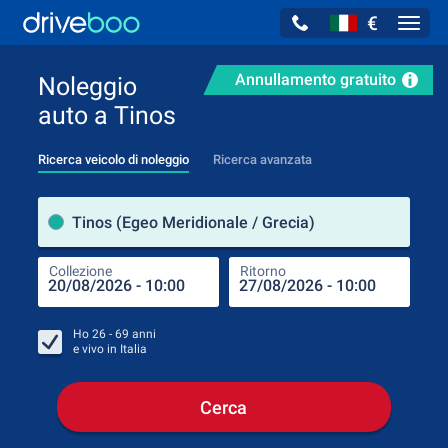
€
Navig
Annullamento gratuito
Noleggio
auto a Tinos
Ricerca veicolo di noleggio
Ricerca avanzata
Luog
Tinos (Egeo Meridionale / Grecia)
Collezione
Ritorno
Luog
Coll
Ho
26 - 69
anni
e vivo in
Italia
Cerca