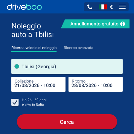
€
Navig
Annullamento gratuito
Noleggio
auto a Tbilisi
Ricerca veicolo di noleggio
Ricerca avanzata
Luog
Tbilisi (Georgia)
Collezione
Ritorno
Luog
Coll
Ho
26 - 69
anni
e vivo in
Italia
Cerca