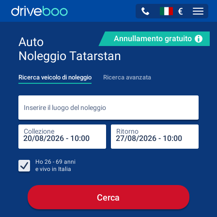
€
Navig
Annullamento gratuito
Auto
Noleggio Tatarstan
Ricerca veicolo di noleggio
Ricerca avanzata
Inse
Inserire il luogo del noleggio
Collezione
Ritorno
Luog
Coll
Ho
26 - 69
anni
e vivo in
Italia
Cerca