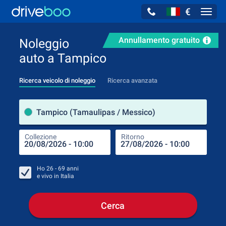
€
Navig
Annullamento gratuito
Noleggio
auto a Tampico
Ricerca veicolo di noleggio
Ricerca avanzata
Luog
Tampico (Tamaulipas / Messico)
Collezione
Ritorno
Luog
Coll
Ho
26 - 69
anni
e vivo in
Italia
Cerca