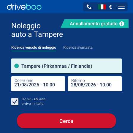
€
Navig
Annullamento gratuito
Noleggio
auto a Tampere
Ricerca veicolo di noleggio
Ricerca avanzata
Luog
Tampere (Pirkanmaa / Finlandia)
Collezione
Ritorno
Luog
Coll
Ho
26 - 69
anni
e vivo in
Italia
Cerca