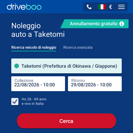
€
Navig
Annullamento gratuito
Noleggio
auto a Taketomi
Ricerca veicolo di noleggio
Ricerca avanzata
Luog
Taketomi (Prefettura di Okinawa / Giappone)
Collezione
Ritorno
Luog
Coll
Ho
26 - 69
anni
e vivo in
Italia
Cerca