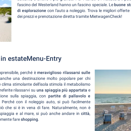
fascino del Westerland hanno un fascino speciale. Le
buone str
di esplorazione
con l'auto a noleggio. Trova le migliori offert
dei prezzi e prenotazione diretta tramite MietwagenCheck!
t in estateMenu-Entry
omprensibile, perché è
meraviglioso rilassarsi sulle
 anche una destinazione molto popolare per chi
are clima stimolante dell'isola stimola il metabolismo
referite rilassarvi su
una spiaggia più appartata
e
azione sulla spiaggia, con
partite di pallavolo e
. Perché con il noleggio auto, si può facilmente
iò che si è in vena di fare. Naturalmente, non è
spiaggia e al mare, si può anche andare in
città
,
emente fare
shopping
.