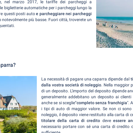
, nel marzo 2017, le tariffe dei parcheggi a
 biglietterie automatiche per i parcheggi lungo la
re questi posti auto
e parcheggiare nei parcheggi
no notevolmente più basse. Fuori città, troverete un
quentati.
aparra?
La necessità di pagare una caparra dipende dal
t
dalla vostra società di noleggio
. Nella maggior p
di un deposito. L'importo del deposito dipende anch
generalmente addebitano un deposito ai clienti 
anche se si sceglie
"completo senza franchigia
". 
i tipi di auto di maggior valore. Se non ci sono
noleggio, il deposito viene restituito alla carta di c
titolare della carta di credito
deve
essere an
necessario portare con sé una carta di credito 
sufficiente.