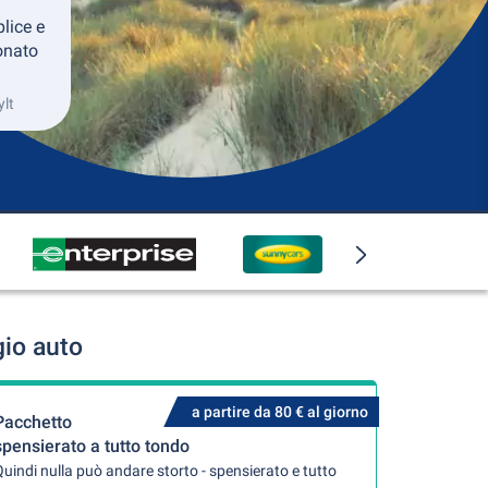
lice e
ionato
ylt
gio auto
a partire da 80 € al giorno
Pacchetto
spensierato a tutto tondo
uindi nulla può andare storto - spensierato e tutto