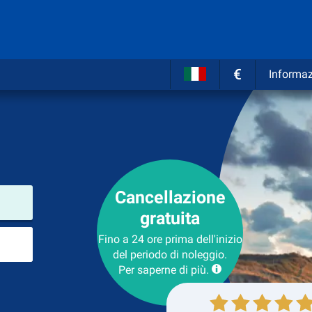
€
Informaz
Cancellazione
Luogo del noleggio
gratuita
Luogo di ritorno
Fino a 24 ore prima dell'inizio
del periodo di noleggio.
Per saperne di più.
Collezione
Ritorno