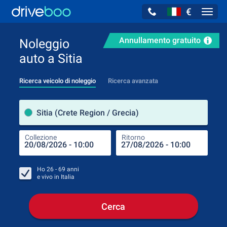
€
Navig
Annullamento gratuito
Noleggio
auto a Sitia
Ricerca veicolo di noleggio
Ricerca avanzata
Luog
Sitia (Crete Region / Grecia)
Collezione
Ritorno
Luog
Coll
Ho
26 - 69
anni
e vivo in
Italia
Cerca