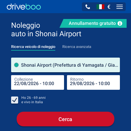
€
Navig
Annullamento gratuito
Noleggio
auto in Shonai Airport
Ricerca veicolo di noleggio
Ricerca avanzata
Luog
Shonai Airport (Prefettura di Yamagata / Giappone)
Collezione
Ritorno
Luog
Coll
Ho
26 - 69
anni
e vivo in
Italia
Cerca