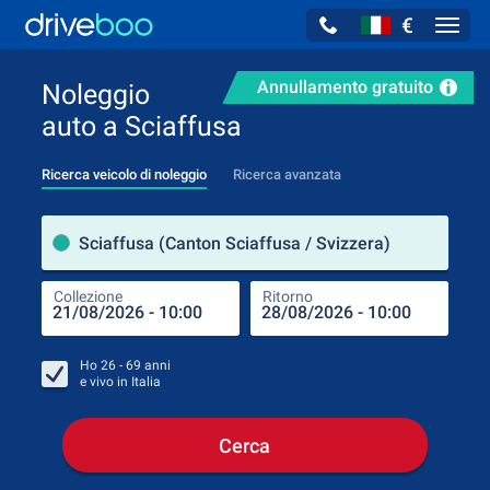
€
Navig
Annullamento gratuito
Noleggio
auto a Sciaffusa
Ricerca veicolo di noleggio
Ricerca avanzata
Luog
Sciaffusa (Canton Sciaffusa / Svizzera)
Collezione
Ritorno
Luog
Coll
Ho
26 - 69
anni
e vivo in
Italia
Cerca