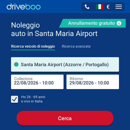
€
Navig
Annullamento gratuito
Noleggio
auto in Santa Maria Airport
Ricerca veicolo di noleggio
Ricerca avanzata
Luog
Santa Maria Airport (Azzorre / Portogallo)
Collezione
Ritorno
Luog
Coll
Ho
26 - 69
anni
e vivo in
Italia
Cerca