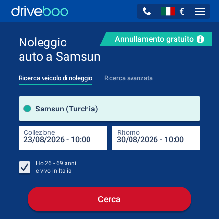
€
Navig
Annullamento gratuito
Noleggio
auto a Samsun
Ricerca veicolo di noleggio
Ricerca avanzata
Luog
Samsun (Turchia)
Collezione
Ritorno
Luog
Coll
Ho
26 - 69
anni
e vivo in
Italia
Cerca