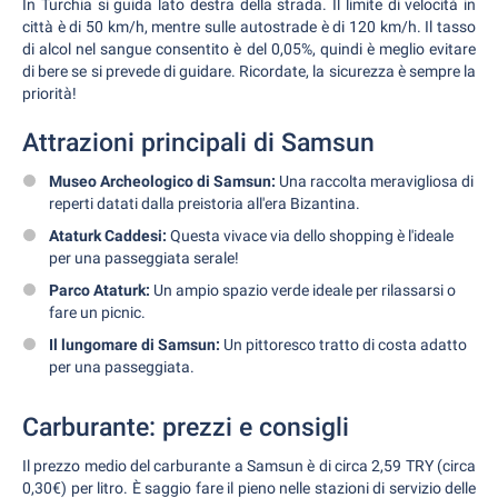
In Turchia si guida lato destra della strada. Il limite di velocità in
città è di 50 km/h, mentre sulle autostrade è di 120 km/h. Il tasso
di alcol nel sangue consentito è del 0,05%, quindi è meglio evitare
di bere se si prevede di guidare. Ricordate, la sicurezza è sempre la
priorità!
Attrazioni principali di Samsun
Museo Archeologico di Samsun:
Una raccolta meravigliosa di
reperti datati dalla preistoria all'era Bizantina.
Ataturk Caddesi:
Questa vivace via dello shopping è l'ideale
per una passeggiata serale!
Parco Ataturk:
Un ampio spazio verde ideale per rilassarsi o
fare un picnic.
Il lungomare di Samsun:
Un pittoresco tratto di costa adatto
per una passeggiata.
Carburante: prezzi e consigli
Il prezzo medio del carburante a Samsun è di circa 2,59 TRY (circa
0,30€) per litro. È saggio fare il pieno nelle stazioni di servizio delle