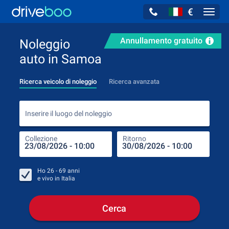
€
Navig
Annullamento gratuito
Noleggio
auto in Samoa
Ricerca veicolo di noleggio
Ricerca avanzata
Inse
Inserire il luogo del noleggio
Collezione
Ritorno
Luog
Coll
Ho
26 - 69
anni
e vivo in
Italia
Cerca