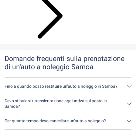
Domande frequenti sulla prenotazione
di un'auto a noleggio Samoa
Fino a quando posso restituire un'auto a noleggio in Samoa?
In linea di principio, potete restituire l'auto a noleggio in qualsiasi
momento della giornata. L'unica cosa importante è che non
Devo stipulare un'assicurazione aggiuntiva sul posto in
restituiate l'auto a noleggio più tardi di quanto indicato al
Samoa?
momento della prenotazione.
È meglio prenotare l'assicurazione completa senza franchigia
tramite noi. In questo modo non dovrete stipulare alcuna
Per quanto tempo devo cancellare un'auto a noleggio?
assicurazione aggiuntiva in loco.
Avete a disposizione fino a 24 ore prima del noleggio, entro
l'orario di apertura del Driveboo, per annullare.