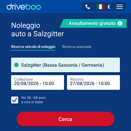
€
Navig
Annullamento gratuito
Noleggio
auto a Salzgitter
Ricerca veicolo di noleggio
Ricerca avanzata
Luog
Salzgitter (Bassa Sassonia / Germania)
Collezione
Ritorno
Luog
Coll
Ho
26 - 69
anni
e vivo in
Italia
Cerca